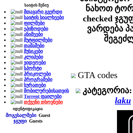
საიტის მენიუ
ნახოთ ტორ
მთავარი გვერდი
checked ჯგუ
საიტის სიალხეები
ფილმები
ვარდება პ
ეპიზოდები
ანიმეები
შეგეძ
მუტფილმები
თამაშები
მუსიკები
კლიპები
ვიდეოები
სპორტი
GTA codes
პრიკოლები
პროგრამები
სურათები
კატეგორია:
მობილურებისათვის
Torrent ფაილები
laku
თქვენი თხოვნები
იდენტიფიკაცია
მოგესალმები
Guest
ჯგუფი
Guests