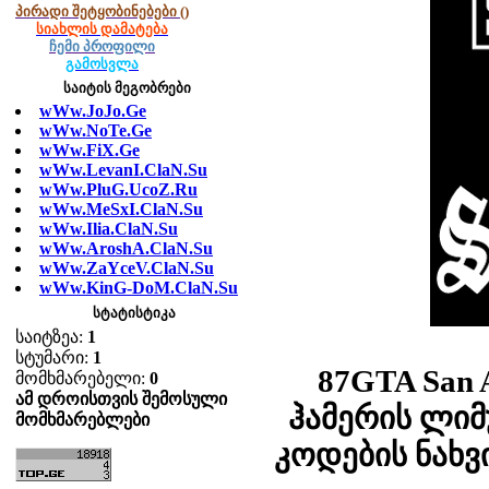
პირადი შეტყობინებები
()
სიახლის დამატება
ჩემი პროფილი
გამოსვლა
საიტის მეგობრები
wWw.JoJo.Ge
wWw.NoTe.Ge
wWw.FiX.Ge
wWw.LevanI.ClaN.Su
wWw.PluG.UcoZ.Ru
wWw.MeSxI.ClaN.Su
wWw.Ilia.ClaN.Su
wWw.AroshA.ClaN.Su
wWw.ZaYceV.ClaN.Su
wWw.KinG-DoM.ClaN.Su
სტატისტიკა
საიტზეა:
1
სტუმარი:
1
87GTA San 
მომხმარებელი:
0
ამ დროისთვის შემოსული
ჰამერის ლიმ
მომხმარებლები
კოდების ნახ