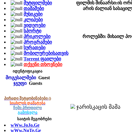
მუტფილმები
ფილმის შინაარსი:ის ორ
თამაშები
არის ძალიან სასაცი
მუსიკები
კლიპები
ვიდეოები
სპორტი
პრიკოლები
როლებში: მიხაილ პორ
პროგრამები
სურათები
მობილურებისათვის
Torrent ფაილები
თქვენი თხოვნები
იდენტიფიკაცია
მოგესალმები
Guest
ჯგუფი
Guests
პირადი შეტყობინებები
()
სიახლის დამატება
ჯარისკაცის მამა
ჩემი პროფილი
გამოსვლა
საიტის მეგობრები
wWw.JoJo.Ge
wWw.NoTe.Ge