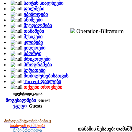
საიტის სიალხეები
ფილმები
ეპიზოდები
ანიმეები
მუტფილმები
Operation-Blitzsturm
თამაშები
მუსიკები
კლიპები
ვიდეოები
სპორტი
პრიკოლები
პროგრამები
სურათები
მობილურებისათვის
Torrent ფაილები
თქვენი თხოვნები
იდენტიფიკაცია
მოგესალმები
Guest
ჯგუფი
Guests
პირადი შეტყობინებები
()
სიახლის დამატება
თამაშის შესახებ: თამა
ჩემი პროფილი