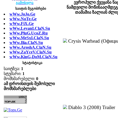
ევროპული ქვეყანა ნა
გამოსვლა
ნამდვილი მოწინააღმდეგე
საიტის მეგობრები
თამაშია ზალიან ძლი
wWw.JoJo.Ge
wWw.NoTe.Ge
wWw.FiX.Ge
wWw.LevanI.ClaN.Su
wWw.PluG.UcoZ.Ru
wWw.MeSxI.ClaN.Su
Crysis Warhead (Офици
wWw.Ilia.ClaN.Su
wWw.AroshA.ClaN.Su
wWw.ZaYceV.ClaN.Su
wWw.KinG-DoM.ClaN.Su
სტატისტიკა
საიტზეა:
1
სტუმარი:
1
მომხმარებელი:
0
ამ დროისთვის შემოსული
მომხმარებლები
Diablo 3 (2008) Trailer